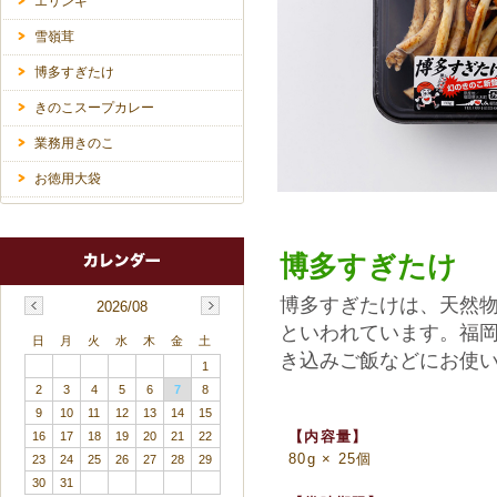
エリンギ
雪嶺茸
博多すぎたけ
きのこスープカレー
業務用きのこ
お徳用大袋
博多すぎたけ
博多すぎたけは、天然物
2026/08
といわれています。福岡
日
月
火
水
木
金
土
き込みご飯などにお使
1
2
3
4
5
6
7
8
9
10
11
12
13
14
15
【内容量】
16
17
18
19
20
21
22
80g × 25個
23
24
25
26
27
28
29
30
31