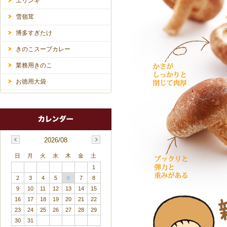
エリンギ
雪嶺茸
博多すぎたけ
きのこスープカレー
業務用きのこ
お徳用大袋
2026/08
日
月
火
水
木
金
土
1
2
3
4
5
6
7
8
9
10
11
12
13
14
15
16
17
18
19
20
21
22
23
24
25
26
27
28
29
30
31