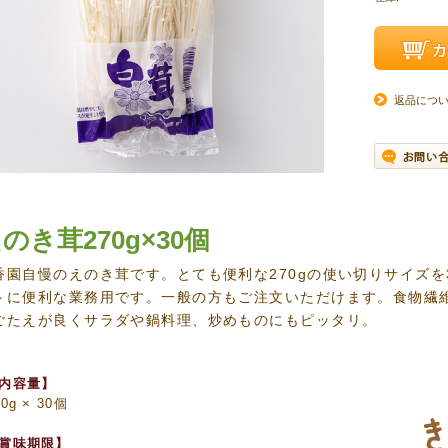
返品につ
のき茸270g×30個
香園自慢のえのき茸です。とても便利な270gの使い切りサイズを
トに便利な業務用です。一般の方もご注文いただけます。食物繊
ごたえが良くサラダや鍋料理、炒めものにもピッタリ。
内容量】
00g × 30個
賞味期限】