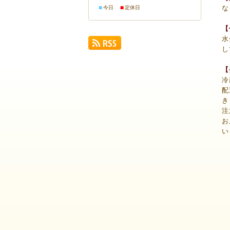
な
■
■
今日
定休日
【
水
し
【
冷
配
き
注
お
い