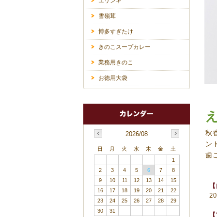
エリンギ
雪嶺茸
博多すぎたけ
きのこスープカレー
業務用きのこ
お徳用大袋
え
秋
2026/08
ン
日
月
火
水
木
金
土
歯
1
2
3
4
5
6
7
8
9
10
11
12
13
14
15
【
16
17
18
19
20
21
22
2
23
24
25
26
27
28
29
30
31
【