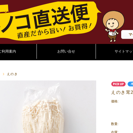
マ
ご利用案内
お問い合せ
サイトマッ
P
えのき
えのき茸2
価格:
数量:
在庫: