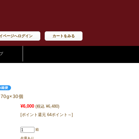
イページへログイン
カートをみる
プ
70g×30個
¥6,000
(税込 ¥6,480)
[ポイント還元 64ポイント～]
箱
在庫あり