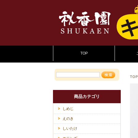
TOP
TO
商品カテゴリ
しめじ
えのき
しいたけ